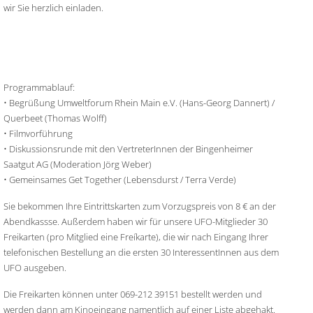
wir Sie herzlich einladen.
Programmablauf:
• Begrüßung Umweltforum Rhein Main e.V. (Hans-Georg Dannert) /
Querbeet (Thomas Wolff)
• Filmvorführung
• Diskussionsrunde mit den VertreterInnen der Bingenheimer
Saatgut AG (Moderation Jörg Weber)
• Gemeinsames Get Together (Lebensdurst / Terra Verde)
Sie bekommen Ihre Eintrittskarten zum Vorzugspreis von 8 € an der
Abendkassse. Außerdem haben wir für unsere UFO-Mitglieder 30
Freikarten (pro Mitglied eine Freíkarte), die wir nach Eingang Ihrer
telefonischen Bestellung an die ersten 30 InteressentInnen aus dem
UFO ausgeben.
Die Freikarten können unter 069-212 39151 bestellt werden und
werden dann am Kinoeingang namentlich auf einer Liste abgehakt.