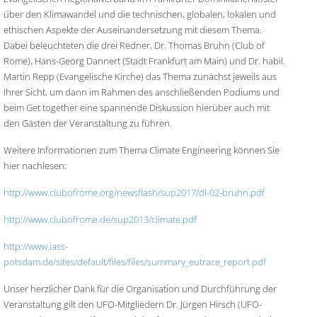
über den Klimawandel und die technischen, globalen, lokalen und
ethischen Aspekte der Auseinandersetzung mit diesem Thema.
Dabei beleuchteten die drei Redner, Dr. Thomas Bruhn (Club of
Rome), Hans-Georg Dannert (Stadt Frankfurt am Main) und Dr. habil.
Martin Repp (Evangelische Kirche) das Thema zunächst jeweils aus
Ihrer Sicht, um dann im Rahmen des anschließenden Podiums und
beim Get together eine spannende Diskussion hierüber auch mit
den Gästen der Veranstaltung zu führen.
Weitere Informationen zum Thema Climate Engineering können Sie
hier nachlesen:
http://www.clubofrome.org/newsflash/sup2017/dl-02-bruhn.pdf
http://www.clubofrome.de/sup2013/climate.pdf
http://www.iass-
potsdam.de/sites/default/files/files/summary_eutrace_report.pdf
Unser herzlicher Dank für die Organisation und Durchführung der
Veranstaltung gilt den UFO-Mitgliedern Dr. Jürgen Hirsch (UFO-