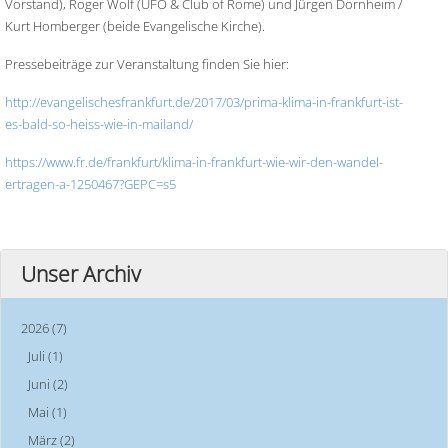
Vorstand), Roger Wolf (UFO & Club of Rome) und Jürgen Dornheim /
Kurt Homberger (beide Evangelische Kirche).
Pressebeiträge zur Veranstaltung finden Sie hier:
http://evangelischesfrankfurt.de/2017/03/prima-klima-in-frankfurt-ist-
es-bald-so-heiss-wie-in-mailand/
https://www.fr.de/frankfurt/klima-in-frankfurt-wie-wir-den-wandel-
ertragen-a-1250467?GEPC=s5
Unser Archiv
2026 (7)
Juli (1)
Juni (2)
Mai (1)
März (2)