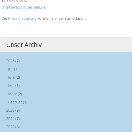
+49 69 28 34 87
Birgit.Jaretz@querbeet.de
Die
Pressemitteilung
können Sie hier runterladen.
Unser Archiv
2026 (7)
Juli (1)
Juni (2)
Mai (1)
März (2)
Februar (1)
2025 (9)
2024 (7)
2023 (8)