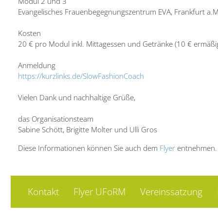
Modul 2 und 3
Evangelisches Frauenbegegnungszentrum EVA, Frankfurt a.M
Kosten
20 € pro Modul inkl. Mittagessen und Getränke (10 € ermäßi
Anmeldung
https://kurzlinks.de/SlowFashionCoach
Vielen Dank und nachhaltige Grüße,
das Organisationsteam
Sabine Schött, Brigitte Molter und Ulli Gros
Diese Informationen können Sie auch dem
Flyer
entnehmen.
Kontakt
Flyer UFoRM
Vereinssatzung